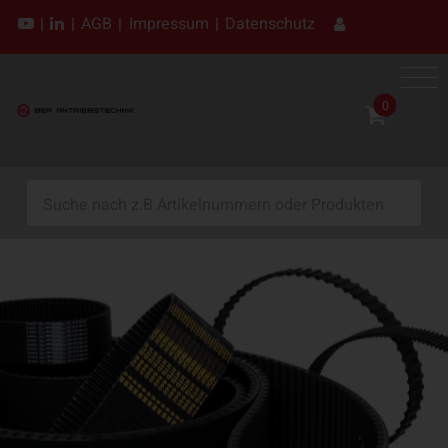
|
|
AGB
|
Impressum
|
Datenschutz
0