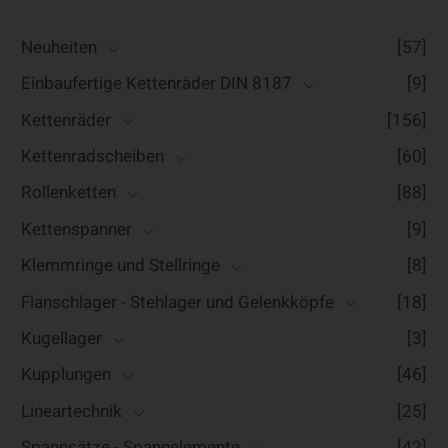
Neuheiten
[57]
Einbaufertige Kettenräder DIN 8187
[9]
Kettenräder
[156]
Kettenradscheiben
[60]
Rollenketten
[88]
Kettenspanner
[9]
Klemmringe und Stellringe
[8]
Flanschlager - Stehlager und Gelenkköpfe
[18]
Kugellager
[3]
Kupplungen
[46]
Lineartechnik
[25]
Spannsätze - Spannelemente
[42]