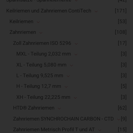
Keilriemen und Zahnriemen ContiTech
[171]
Keilriemen
[53]
Zahnriemen
[108]
Zoll Zahnriemen ISO 5296
[17]
MXL - Teilung 2,032 mm
[3]
XL - Teilung 5,080 mm
[3]
L - Teilung 9,525 mm
[3]
H - Teilung 12,7 mm
[5]
XH - Teilung 22,225 mm
[3]
HTD® Zahnriemen
[62]
Zahnriemen SYNCHROCHAIN CARBON - CTD
[9]
Zahnriemen Metrisch Profil T und AT
[15]