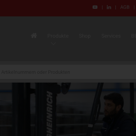
|
|
AGB
|
Produkte
Shop
Services
B