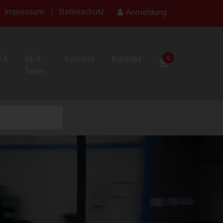
Impressum
|
Datenschutz
Anmeldung
EA
BEA
Karriere
Kontakt
0
Team