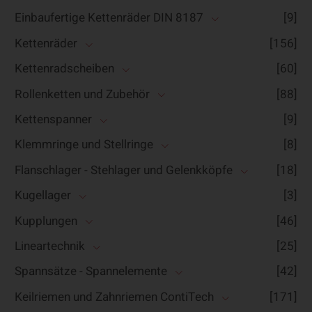
Einbaufertige Kettenräder DIN 8187
[9]
Kettenräder
[156]
Kettenradscheiben
[60]
Rollenketten und Zubehör
[88]
Kettenspanner
[9]
Klemmringe und Stellringe
[8]
Flanschlager - Stehlager und Gelenkköpfe
[18]
Kugellager
[3]
Kupplungen
[46]
Lineartechnik
[25]
Spannsätze - Spannelemente
[42]
Keilriemen und Zahnriemen ContiTech
[171]