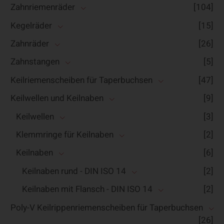
Zahnriemenräder
[104]
Kegelräder
[15]
Zahnräder
[26]
Zahnstangen
[5]
Keilriemenscheiben für Taperbuchsen
[47]
Keilwellen und Keilnaben
[9]
Keilwellen
[3]
Klemmringe für Keilnaben
[2]
Keilnaben
[6]
Keilnaben rund - DIN ISO 14
[2]
Keilnaben mit Flansch - DIN ISO 14
[2]
Poly-V Keilrippenriemenscheiben für Taperbuchsen
[26]