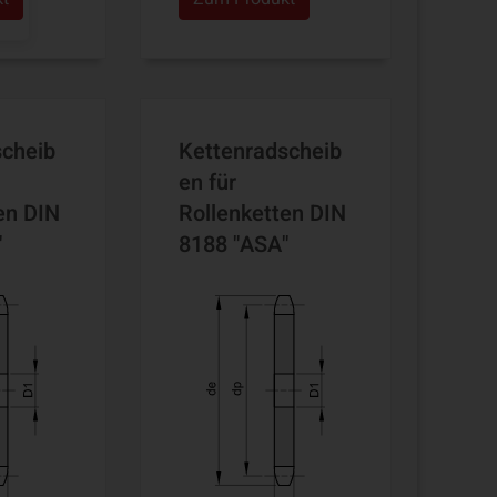
scheib
Kettenradscheib
en für
en DIN
Rollenketten DIN
"
8188 "ASA"