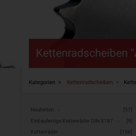
Kettenradscheiben 
Kategorien >
Kettenradscheiben
>
Kett
Neuheiten
[57]
Einbaufertige Kettenräder DIN 8187
[9]
Kettenräder
[156]