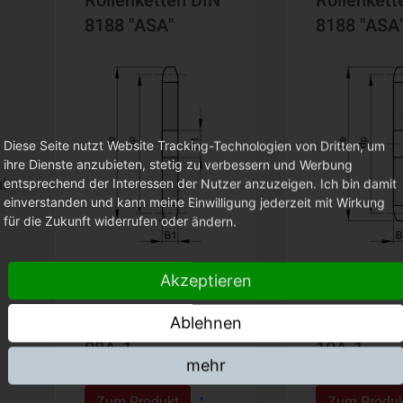
Rollenketten DIN
Rollenkett
8188 "ASA"
8188 "ASA
Diese Seite nutzt Website Tracking-Technologien von Dritten, um
ihre Dienste anzubieten, stetig zu verbessern und Werbung
l
entsprechend der Interessen der Nutzer anzuzeigen. Ich bin damit
einverstanden und kann meine Einwilligung jederzeit mit Wirkung
für die Zukunft widerrufen oder ändern.
Akzeptieren
ASA 40 - ISO
ASA 50 - I
Ablehnen
08A-1
10A-1
mehr
Zum Produkt
Zum Produ