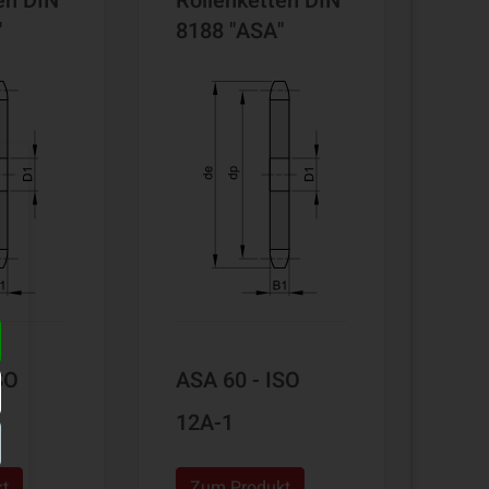
en DIN
Rollenketten DIN
"
8188 "ASA"
SO
ASA 60 - ISO
12A-1
kt
Zum Produkt