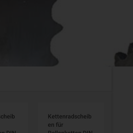
scheib
Kettenradscheib
en für