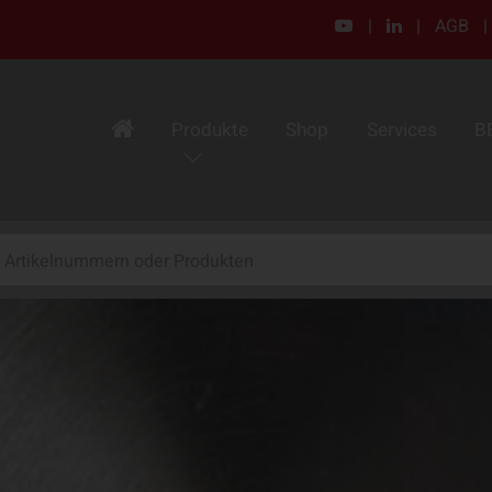
|
|
AGB
|
Produkte
Shop
Services
B