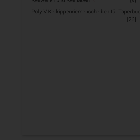
Keilwellen und Keilnaben
[9]
Poly-V Keilrippenriemenscheiben für Taperbu
[26]