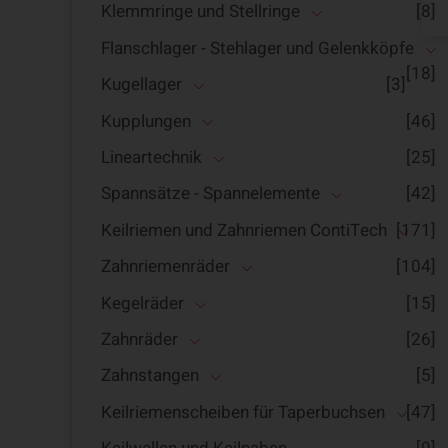
Klemmringe und Stellringe
[8]
Flanschlager - Stehlager und Gelenkköpfe
[18]
Kugellager
[3]
Kupplungen
[46]
Lineartechnik
[25]
Spannsätze - Spannelemente
[42]
Keilriemen und Zahnriemen ContiTech
[171]
Zahnriemenräder
[104]
Kegelräder
[15]
Zahnräder
[26]
Zahnstangen
[5]
Keilriemenscheiben für Taperbuchsen
[47]