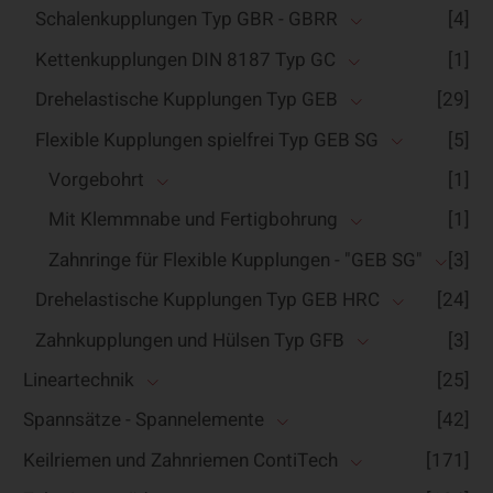
Schalenkupplungen Typ GBR - GBRR
[4]
Kettenkupplungen DIN 8187 Typ GC
[1]
Drehelastische Kupplungen Typ GEB
[29]
Flexible Kupplungen spielfrei Typ GEB SG
[5]
Vorgebohrt
[1]
Mit Klemmnabe und Fertigbohrung
[1]
Zahnringe für Flexible Kupplungen - "GEB SG"
[3]
Drehelastische Kupplungen Typ GEB HRC
[24]
Zahnkupplungen und Hülsen Typ GFB
[3]
Lineartechnik
[25]
Spannsätze - Spannelemente
[42]
Keilriemen und Zahnriemen ContiTech
[171]