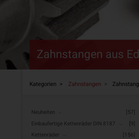
Zahnstangen aus Ed
Kategorien >
Zahnstangen
>
Zahnstang
Neuheiten
[57]
Einbaufertige Kettenräder DIN 8187
[9]
Kettenräder
[156]