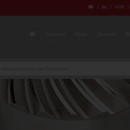
|
|
AGB
|
Produkte
Shop
Services
B