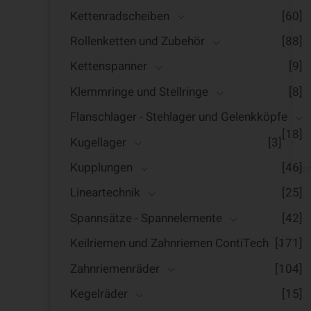
Kettenradscheiben
[60]
Rollenketten und Zubehör
[88]
Kettenspanner
[9]
Klemmringe und Stellringe
[8]
Flanschlager - Stehlager und Gelenkköpfe
[18]
Kugellager
[3]
Kupplungen
[46]
Lineartechnik
[25]
Spannsätze - Spannelemente
[42]
Keilriemen und Zahnriemen ContiTech
[171]
Zahnriemenräder
[104]
Kegelräder
[15]