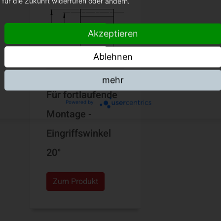
für die Zukunft widerrufen oder ändern.
Akzeptieren
Ablehnen
mehr
Für fortlaufende
Powered by
Montage -
Eingriffswinkel
20°
Zum Produkt